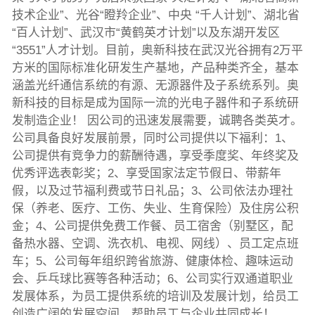
技术企业”、光谷“瞪羚企业”、中央 “千人计划”、湖北省
“百人计划”、武汉市“黄鹤英才计划”以及东湖开发区
“3551”人才计划。目前，奥新科技在武汉光谷拥有2万平
方米的国际标准化研发生产基地，产品种类齐全，基本
涵盖光纤通信系统的有源、无源器件及子系统系列。奥
新科技的目标是成为国际一流的光电子器件和子系统研
发制造企业！ 因公司的迅速发展需要，诚聘各类英才。
公司具备良好发展前景，同时公司提供以下福利：1、
公司提供有竞争力的薪酬待遇，享受季度奖、年终奖及
优秀评选表彰奖；2、享受国家法定节假日、带薪年
假，以及过节福利费或节日礼品；3、公司依法办理社
保（养老、医疗、工伤、失业、生育保险）及住房公积
金；4、公司提供免费工作餐、员工宿舍（别墅区，配
备热水器、空调、洗衣机、电视、网线）、员工定点班
车；5、公司每年组织跨省旅游、健康体检、趣味运动
会、乒乓球比赛等各种活动；6、公司实行双通道职业
发展体系，为员工提供系统的培训及发展计划，给员工
创造广阔的发展空间，帮助员工与企业共同成长！