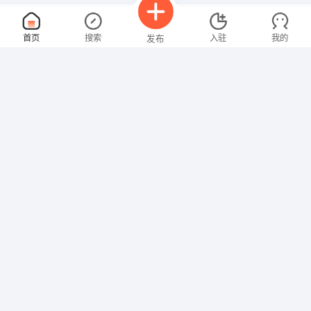
营销总监
面议
首页
搜索
入驻
我的
发布
08-06
性别不限
经验不限
天峰地产顾问有限公司
申请
黄石市牧羊湖磁湖新都15楼A座111号
收银员
面议
招聘信息
求职简历
08-06
性别不限
经验不限
银座长江网点
申请
黄石步行街原老美尔雅大楼
客服经理
面议
08-06
性别不限
经验不限
武汉双军信息技术有限公司
申请