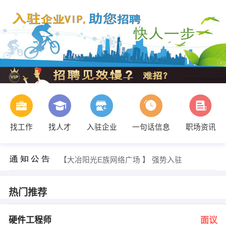
找工作
找人才
入驻企业
一句话信息
职场资讯
严小姐 发布 [办事处主任 ] 招聘信息
【山西傅山药业黄石办事处 】 强势入驻
【大冶阳光E族网络广场 】 强势入驻
【湖北师范学院双证就业特色班 】 强势入驻
【黄石市美丰化工有限责任公司 】 强势入驻
【银座长江网点 】 强势入驻
热门推荐
余工 发布 [硬件工程师 ] 招聘信息
李女士 发布 [网站运营 ] 招聘信息
陈老师 发布 [咨询 ] 招聘信息
硬件工程师
面议