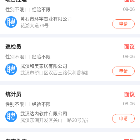
08-06
性别不限
经验不限
黄石市环宇置业有限公司
申请
花湖大道74号
巡检员
面议
08-06
性别不限
经验不限
武汉和美家居有限公司
申请
武汉市硚口区汉西三路保利香槟国际10栋写字楼5楼
统计员
面议
08-06
性别不限
经验不限
武汉达内软件有限公司
申请
武汉东湖开发区关山一路20号光谷创业产业基地2号楼4层