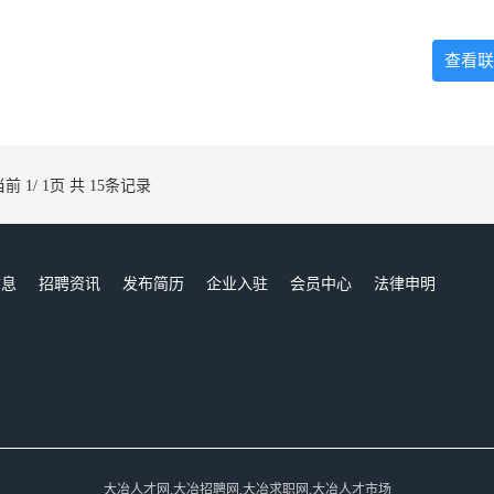
查看联
当前 1/ 1页 共 15条记录
信息
招聘资讯
发布简历
企业入驻
会员中心
法律申明
们
大冶人才网,大冶招聘网,大冶求职网,大冶人才市场